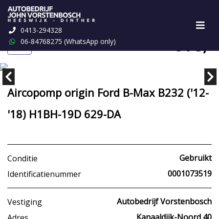
0413-294328
€ 75,-
06-84768275 (WhatsApp only)
Aircopomp origin Ford B-Max B232 ('12-
'18) H1BH-19D 629-DA
Gebruikt
Conditie
0001073519
Identificatienummer
Autobedrijf Vorstenbosch
Vestiging
Kanaaldijk-Noord 40
Adres