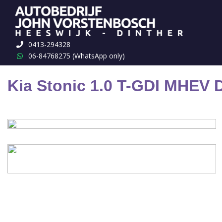
Terug naar overzicht
0413-294328
06-84768275 (WhatsApp only)
Kia Stonic 1.0 T-GDI MHEV 