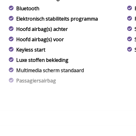
Bluetooth
Elektronisch stabiliteits programma
Hoofd airbag(s) achter
Hoofd airbag(s) voor
Keyless start
Luxe stoffen bekleding
Multimedia scherm standaard
Passagiersairbag
Trekhaak ( optioneel is meerprijs )
Zij airbag(s) voor
Zwarte (glans) exterieur delen