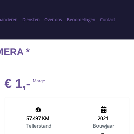
nancieren
Diensten
Over ons
Beoordelingen
Contact
MERA *
€ 1,-
Marge
57.497 KM
2021
Tellerstand
Bouwjaar