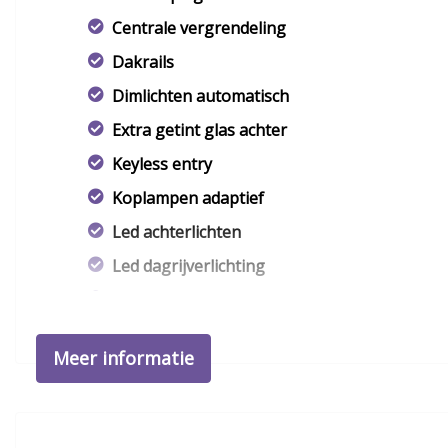
Centrale vergrendeling
Dakrails
Dimlichten automatisch
Extra getint glas achter
Keyless entry
Koplampen adaptief
Led achterlichten
Led dagrijverlichting
Lichtmetalen velgen 16"
Metaalkleur
Meer informatie
Mistlampen voor
Parkeersensor achter
Two-tone metaalkleur