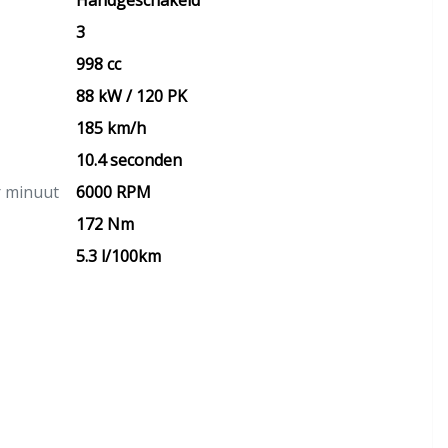
Handgeschakeld
3
998 cc
88 kW / 120 PK
185 km/h
10.4 seconden
r minuut
6000 RPM
172 Nm
5.3 l/100km