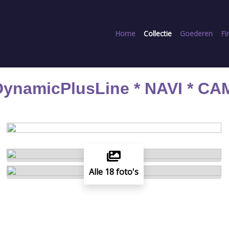
Home
Collectie
Goederen
Fi
DynamicPlusLine * NAVI * CA
Alle 18 foto's