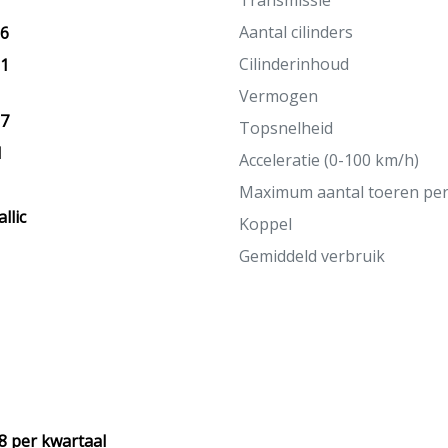
Transmissie
Aantal cilinders
26
Cilinderinhoud
21
Vermogen
27
Topsnelheid
M
Acceleratie (0-100 km/h)
Maximum aantal toeren pe
llic
Koppel
Gemiddeld verbruik
8 per kwartaal