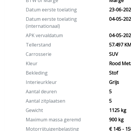
BTW of Marge
Marge
Datum eerste toelating
23-06-20
Datum eerste toelating
04-05-20
(internationaal)
APK vervaldatum
04-05-20
Tellerstand
57.497 K
Carrosserie
SUV
Kleur
Rood Meta
Bekleding
Stof
Interieurkleur
Grijs
Aantal deuren
5
Aantal zitplaatsen
5
Gewicht
1125 kg
Maximum massa geremd
900 kg
Motorrijtuigenbelasting
€ 145 - 15