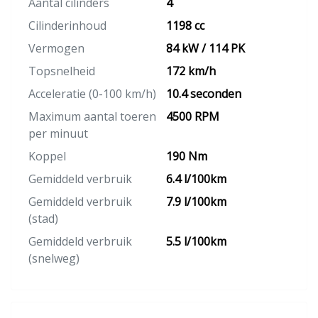
Aantal cilinders
4
Cilinderinhoud
1198 cc
Vermogen
84 kW / 114 PK
Topsnelheid
172 km/h
Acceleratie (0-100 km/h)
10.4 seconden
Maximum aantal toeren
4500 RPM
per minuut
Koppel
190 Nm
Gemiddeld verbruik
6.4 l/100km
Gemiddeld verbruik
7.9 l/100km
(stad)
Gemiddeld verbruik
5.5 l/100km
(snelweg)