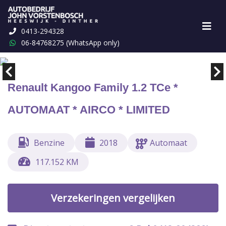
0413-294328
Marge
€ 1,-
06-84768275 (WhatsApp only)
Renault Kangoo Family 1.2 TCe *
AUTOMAAT * AIRCO * LIMITED
Benzine
2018
Automaat
117.152 KM
Verzekeringen vergelijken