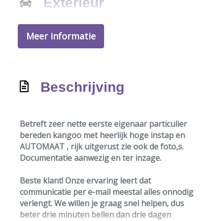
Exterieur
Achterruitwisser
Meer informatie
Buitenspiegels elektrisch verstel- en
verwarmbaar
Centrale vergrendeling met
afstandsbediening
Beschrijving
Getint glas
Metaalkleur
Betreft zeer nette eerste eigenaar particulier
Mistlampen voor
bereden kangoo met heerlijk hoge instap en
AUTOMAAT , rijk uitgerust zie ook de foto,s.
Zijschuifdeur links
Documentatie aanwezig en ter inzage.
Zijschuifdeur rechts
Beste klant! Onze ervaring leert dat
Interieur
communicatie per e-mail meestal alles onnodig
verlengt. We willen je graag snel helpen, dus
Achterbank in delen neerklapbaar
beter drie minuten bellen dan drie dagen