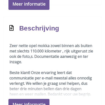
Meer informatie
Mistlampen voor
Parkeersensor achter
Parkeersensor voor
Beschrijving
Warmtewerende voorruit
Overige
Zeer nette opel mokka zowel binnen als buiten
Anti blokkeer systeem
met slechts 110.000 kilometer , rijk uitgerust zie
ook de foto,s. Documentatie aanwezig en ter
Apple carplay/android auto
inzage.
Bestuurdersairbag
Beste klant! Onze ervaring leert dat
Bluetooth
communicatie per e-mail meestal alles onnodig
Connected services
verlengt. We willen je graag snel helpen, dus
beter drie minuten bellen dan drie dagen
Elektronisch stabiliteits programma
heen en weer mailen. Bedankt voor uw begrip.
Hoofd airbag(s) achter
Volgens de nederlandse wet is contant geld een
Meer informatie