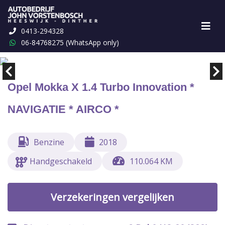
0413-294328
Marge
€ 10.449,-
06-84768275 (WhatsApp only)
Opel Mokka X 1.4 Turbo Innovation *
NAVIGATIE * AIRCO *
Benzine
2018
Handgeschakeld
110.064 KM
Verzekeringen vergelijken