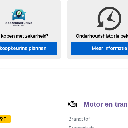
 kopen met zekerheid?
Onderhouds
historie be
koopkeuring plannen
Meer informatie
Motor en tra
Brandstof
9T