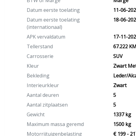
BTW of Marge
Marge
Datum eerste toelating
11-06-20
Datum eerste toelating
18-06-20
(internationaal)
APK vervaldatum
17-11-20
Tellerstand
67.222 K
Carrosserie
SUV
Kleur
Zwart Met
Bekleding
Leder/Alc
Interieurkleur
Zwart
Aantal deuren
5
Aantal zitplaatsen
5
Gewicht
1337 kg
Maximum massa geremd
1500 kg
Motorrijtuigenbelasting
€ 199 - 21