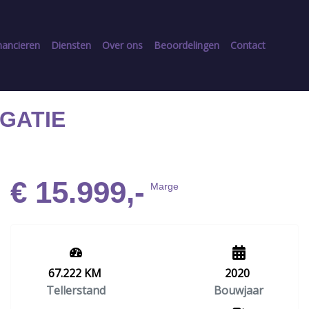
nancieren
Diensten
Over ons
Beoordelingen
Contact
IGATIE
€ 15.999,-
Marge
67.222 KM
2020
Tellerstand
Bouwjaar