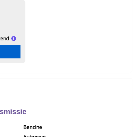
kend
nsmissie
Benzine