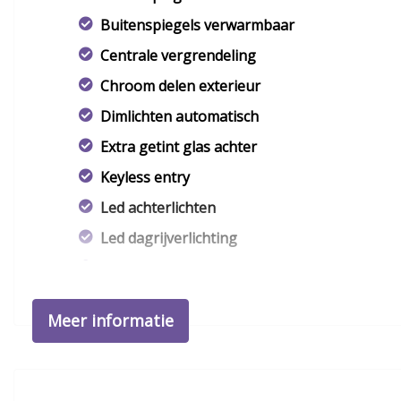
Buitenspiegels verwarmbaar
Centrale vergrendeling
Chroom delen exterieur
Dimlichten automatisch
Extra getint glas achter
Keyless entry
Led achterlichten
Led dagrijverlichting
Lichtmetalen velgen
Metaalkleur
Meer informatie
Mistlampen voor
Parkeersensor achter
Parkeersensor voor