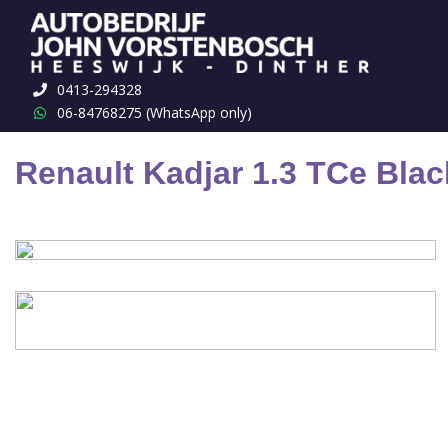
Terug naar overzicht
0413-294328
06-84768275 (WhatsApp only)
Renault Kadjar 1.3 TCe Bla