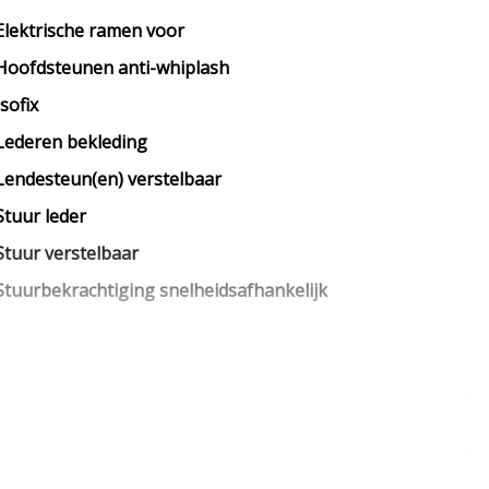
Elektrische ramen voor
Hoofdsteunen anti-whiplash
Isofix
Lederen bekleding
Lendesteun(en) verstelbaar
Stuur leder
Stuur verstelbaar
Stuurbekrachtiging snelheidsafhankelijk