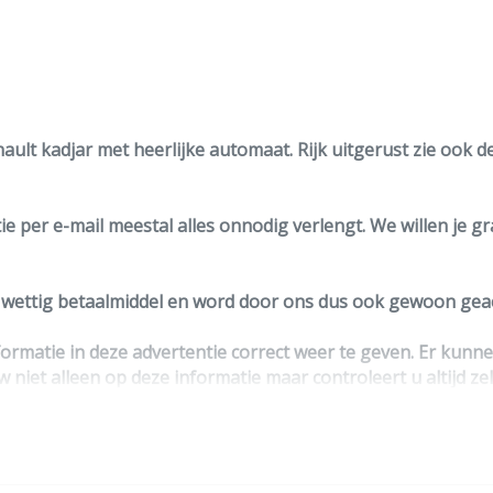
ault kadjar met heerlijke automaat. Rijk uitgerust zie ook 
e per e-mail meestal alles onnodig verlengt. We willen je g
n wettig betaalmiddel en word door ons dus ook gewoon geac
ormatie in deze advertentie correct weer te geven. Er kun
w niet alleen op deze informatie maar controleert u altijd ze
ntact op met de verkoper voor uw aanvullende vragen.