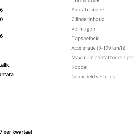
Transmissie
Aantal cilinders
26
Cilinderinhoud
20
Vermogen
26
Topsnelheid
M
Acceleratie (0-100 km/h)
Maximum aantal toeren pe
allic
Koppel
antara
Gemiddeld verbruik
7 per kwartaal