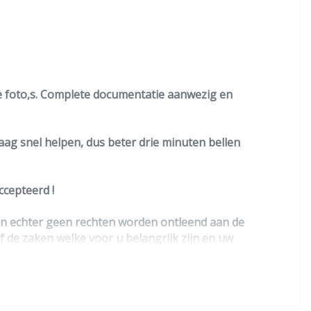
de foto,s. Complete documentatie aanwezig en
raag snel helpen, dus beter drie minuten bellen
cepteerd !
nen echter geen rechten worden ontleend aan de
lf de zaken welke voor u belangrijk zijn en uw