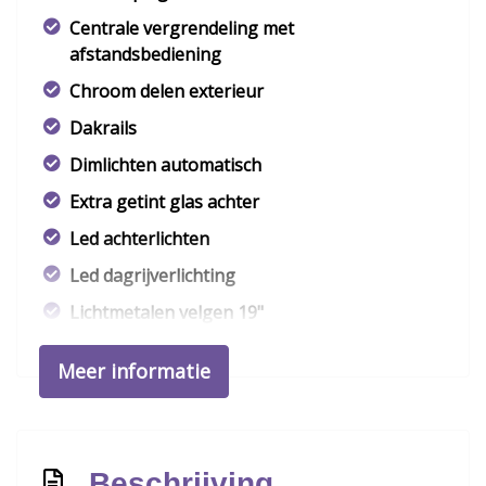
Centrale vergrendeling met
afstandsbediening
Chroom delen exterieur
Dakrails
Dimlichten automatisch
Extra getint glas achter
Led achterlichten
Led dagrijverlichting
Lichtmetalen velgen 19"
Metaalkleur
Meer informatie
Mistlampen voor
Parkeersensor achter
Ruitensproeiers/wisserbladen verwarmbaar
Beschrijving