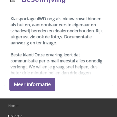
Stoelverwarming
Overige
Kia sportage 4WD nog als nieuw zowel binnen
als buiten, aantoonbaar eerste eigenaar en
Aanhanger assistent
schadevrij bereden en dealeronderhouden. Rijk
Achteruitrij assistent
uitgerust zie ook de foto,s. Documentatie
aanwezig en ter inzage.
Afdaal assistent
Anti blokkeer systeem
Beste klant! Onze ervaring leert dat
communicatie per e-mail meestal alles onnodig
Anti doorslip regeling
verlengt. We willen je graag snel helpen, dus
Apple carplay/android auto
beter drie minuten bellen dan drie dagen
Bestuurdersairbag
heen en weer mailen. Bedankt voor uw begrip.
Meer informatie
Volgens de nederlandse wet is contant geld een
Bluetooth
wettig betaalmiddel en word door ons dus ook
Connected services
gewoon geaccepteerd !
Dodehoek detectie
Home
We hebben ons uiterste best gedaan om alle
Elektronisch stabiliteits programma
informatie in deze advertentie correct weer te
Collectie