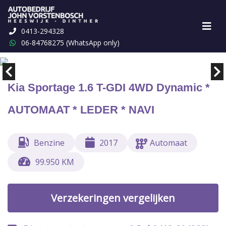
0413-294328
Marge
€ 16.949,-
06-84768275 (WhatsApp only)
Kia Sportage 1.6 T-GDI 4WD Dynamic *
AUTOMAAT * LEDER * NAVI
Benzine
2017
Automaat
99.950 KM
Verzekeringen vergelijken