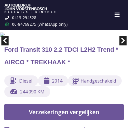
0413-294328
Marge
€ 1,-
06-84768275 (WhatsApp only)
Ford Transit 310 2.2 TDCI L2H2 Trend *
AIRCO * TREKHAAK *
Diesel
2014
Handgeschakeld
244.090 KM
Verzekeringen vergelijken