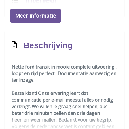
Interieur
Airco
Meer informatie
Betonplex in laadruimte
Elektrische ramen voor
Stuur leder
Beschrijving
Stuur verstelbaar
Stuurbekrachtiging
Nette ford transit in mooie complete uitvoering ,
Tussenschot volledig
loopt en rijd perfect . Documentatie aanwezig en
ter inzage.
Infotainment
Beste klant! Onze ervaring leert dat
Multimedia-voorbereiding
communicatie per e-mail meestal alles onnodig
Radio cd speler
verlengt. We willen je graag snel helpen, dus
beter drie minuten bellen dan drie dagen
Spraakbediening
heen en weer mailen. Bedankt voor uw begrip.
Stuur multifunctioneel
Volgens de nederlandse wet is contant geld een