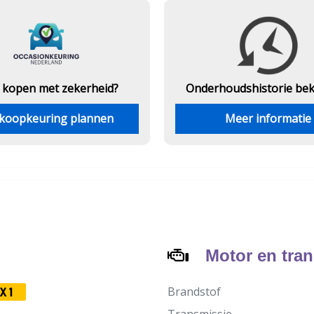
 kopen met zekerheid?
Onderhouds
historie be
koopkeuring plannen
Meer informatie
Motor en tra
Brandstof
X1