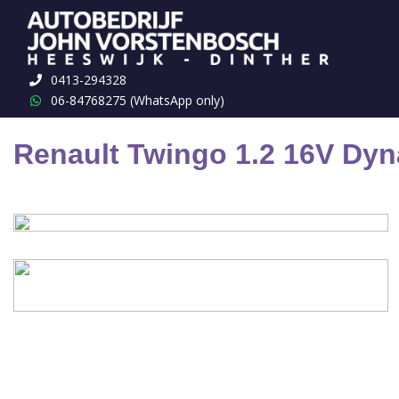
Terug naar overzicht
0413-294328
06-84768275 (WhatsApp only)
Renault Twingo 1.2 16V Dy