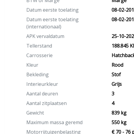
BTW of Marge
Marge
Datum eerste toelating
08-02-20
Datum eerste toelating
08-02-20
(internationaal)
APK vervaldatum
25-10-20
Tellerstand
188.845 
Carrosserie
Hatchbac
Kleur
Rood
Bekleding
Stof
Interieurkleur
Grijs
Aantal deuren
3
Aantal zitplaatsen
4
Gewicht
839 kg
Maximum massa geremd
550 kg
Motorrijtuigenbelasting
€ 70 - 76 