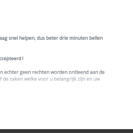
raag snel helpen, dus beter drie minuten bellen
cepteerd !
nen echter geen rechten worden ontleend aan de
lf de zaken welke voor u belangrijk zijn en uw