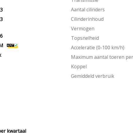
Transmissie
Aantal cilinders
13
Cilinderinhoud
13
Vermogen
26
Topsnelheid
KM
Acceleratie (0-100 km/h)
k
Maximum aantal toeren pe
Koppel
Gemiddeld verbruik
per kwartaal