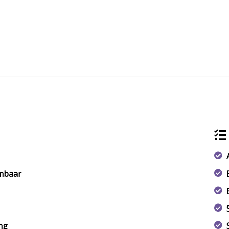
rmbaar
ng