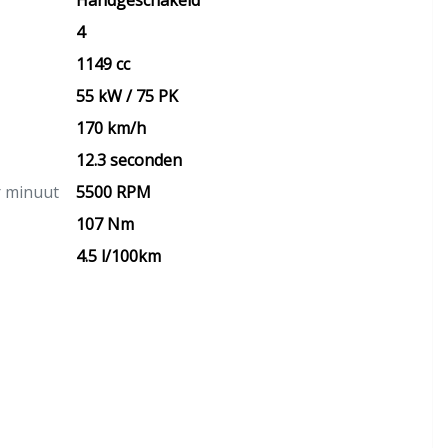
Handgeschakeld
4
1149 cc
55 kW / 75 PK
170 km/h
12.3 seconden
r minuut
5500 RPM
107 Nm
4.5 l/100km