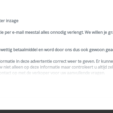
ter inzage
e per e-mail meestal alles onnodig verlengt. We willen je g
n wettig betaalmiddel en word door ons dus ook gewoon geac
ormatie in deze advertentie correct weer te geven. Er kun
w niet alleen op deze informatie maar controleert u altijd ze
ntact op met de verkoper voor uw aanvullende vragen.