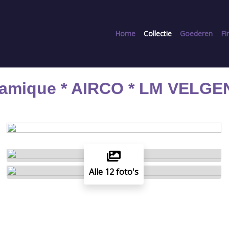
Home
Collectie
Goederen
Fi
namique * AIRCO * LM VELGEN
Alle 12 foto's