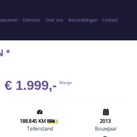
nancieren
Diensten
Over ons
Beoordelingen
Contact
 *
€ 1.999,-
Marge
188.845 KM
2013
Tellerstand
Bouwjaar