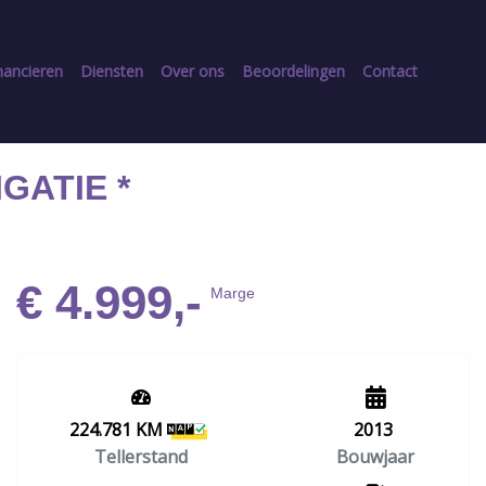
nancieren
Diensten
Over ons
Beoordelingen
Contact
IGATIE *
€ 4.999,-
Marge
224.781 KM
2013
Tellerstand
Bouwjaar