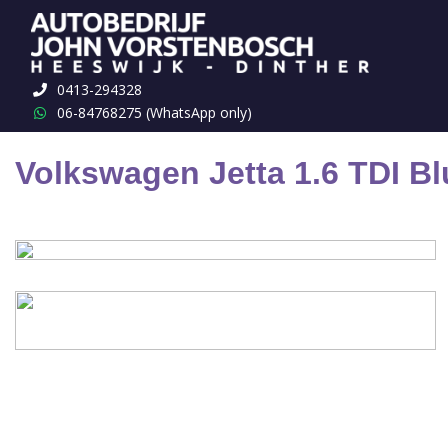
Terug naar overzicht
0413-294328
06-84768275 (WhatsApp only)
Volkswagen Jetta 1.6 TDI 