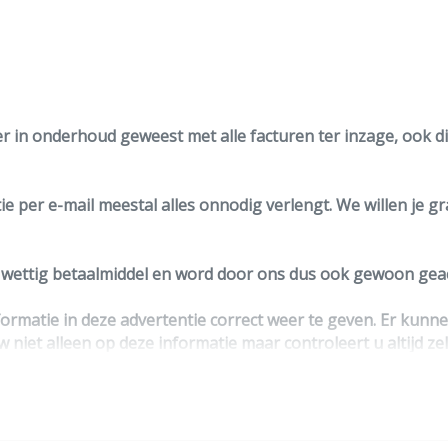
Hoofd airbag(s) achter
Hoofd airbag(s) voor
Passagiersairbag
Zij airbag(s) voor
er in onderhoud geweest met alle facturen ter inzage, ook dis
e per e-mail meestal alles onnodig verlengt. We willen je g
n wettig betaalmiddel en word door ons dus ook gewoon geac
ormatie in deze advertentie correct weer te geven. Er kun
w niet alleen op deze informatie maar controleert u altijd ze
ntact op met de verkoper voor uw aanvullende vragen.