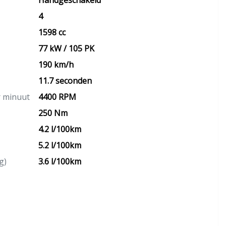
Handgeschakeld
4
1598 cc
77 kW / 105 PK
190 km/h
11.7 seconden
r minuut
4400 RPM
250 Nm
4.2 l/100km
5.2 l/100km
g)
3.6 l/100km