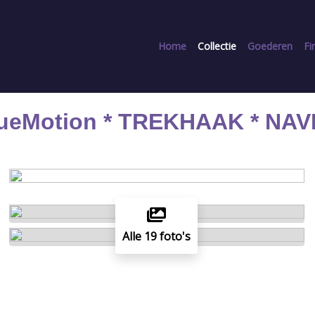
Home
Collectie
Goederen
Fi
BlueMotion * TREKHAAK * NAV
Alle 19 foto's