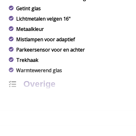
Getint glas
Lichtmetalen velgen 16"
Metaalkleur
Mistlampen voor adaptief
Parkeersensor voor en achter
Trekhaak
Warmtewerend glas
Overige
Anti blokkeer systeem
Anti doorslip regeling
Bestuurdersairbag
Elektronisch stabiliteits programma