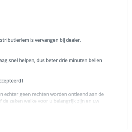
tributieriem is vervangen bij dealer.
raag snel helpen, dus beter drie minuten bellen
cepteerd !
nen echter geen rechten worden ontleend aan de
lf de zaken welke voor u belangrijk zijn en uw