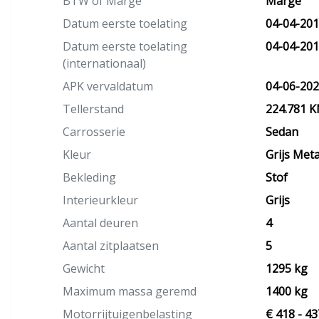
BTW of Marge
Marge
Datum eerste toelating
04-04-20
Datum eerste toelating
04-04-20
(internationaal)
APK vervaldatum
04-06-20
Tellerstand
224.781 
Carrosserie
Sedan
Kleur
Grijs Metal
Bekleding
Stof
Interieurkleur
Grijs
Aantal deuren
4
Aantal zitplaatsen
5
Gewicht
1295 kg
Maximum massa geremd
1400 kg
Motorrijtuigenbelasting
€ 418 - 43