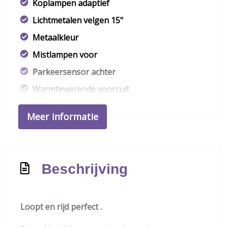
Koplampen adaptief
Lichtmetalen velgen 15"
Metaalkleur
Mistlampen voor
Parkeersensor achter
Warmtewerende voorruit
Interieur
Meer informatie
Achterbank in delen neerklapbaar
Airco
Beschrijving
Bestuurdersstoel in hoogte verstelbaar
Binnenspiegel automatisch dimmend
Electronic climate control
Loopt en rijd perfect .
Elektrische ramen voor