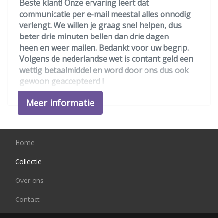
Beste klant! Onze ervaring leert dat
Stuur leder
communicatie per e-mail meestal alles onnodig
verlengt. We willen je graag snel helpen, dus
Stuur verstelbaar
beter drie minuten bellen dan drie dagen
Stuurbekrachtiging
heen en weer mailen. Bedankt voor uw begrip.
Volgens de nederlandse wet is contant geld een
Voorstoelen verwarmd
wettig betaalmiddel en word door ons dus ook
Overige
gewoon geaccepteerd !
Anti blokkeer systeem
Meer informatie
We hebben ons uiterste best gedaan om alle
informatie in deze advertentie correct weer te
Bestuurdersairbag
geven. Er kunnen echter geen rechten worden
Elektronisch stabiliteits programma
ontleend aan de verstrekte informatie in de
Home
advertentie. Vertrouw niet alleen op deze
Hoofd airbag(s) achter
informatie maar controleert u altijd zelf de zaken
Collectie
Hoofd airbag(s) voor
welke voor u belangrijk zijn en uw beslissing
Over ons
zouden kunnen beïnvloeden. Neem contact op
Passagiersairbag
met de verkoper voor uw aanvullende vragen.
Contact
Zij airbag(s) voor