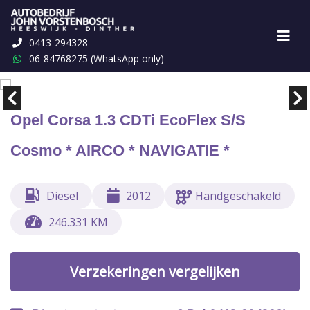
0413-294328
Marge
€ 1,-
06-84768275 (WhatsApp only)
Opel Corsa 1.3 CDTi EcoFlex S/S
Cosmo * AIRCO * NAVIGATIE *
Diesel
2012
Handgeschakeld
246.331 KM
Verzekeringen vergelijken