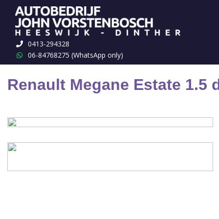
Terug naar overzicht
0413-294328
06-84768275 (WhatsApp only)
Renault Megane Estate 1.5