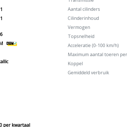
Transmissie
Aantal cilinders
11
Cilinderinhoud
11
Vermogen
26
Topsnelheid
KM
Acceleratie (0-100 km/h)
Maximum aantal toeren pe
llic
Koppel
Gemiddeld verbruik
0 per kwartaal