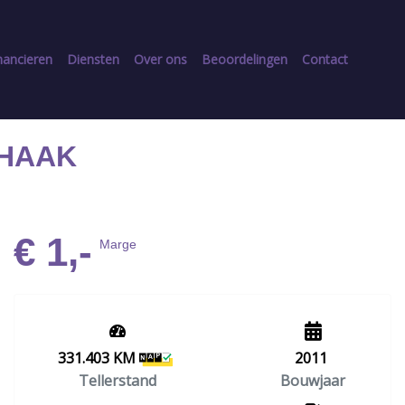
nancieren
Diensten
Over ons
Beoordelingen
Contact
EKHAAK
€ 1,-
Marge
331.403 KM
2011
Tellerstand
Bouwjaar