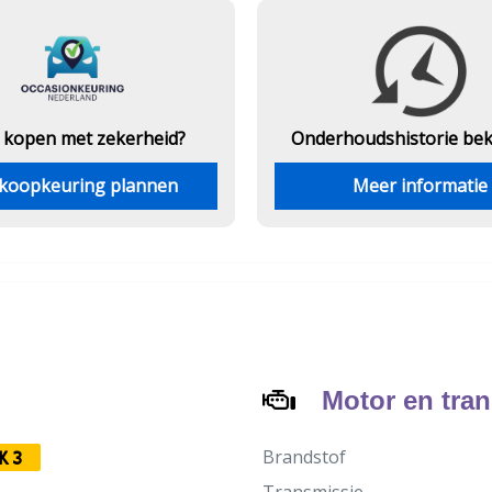
 kopen met zekerheid?
Onderhouds
historie be
koopkeuring plannen
Meer informatie
Motor en tra
Brandstof
K3