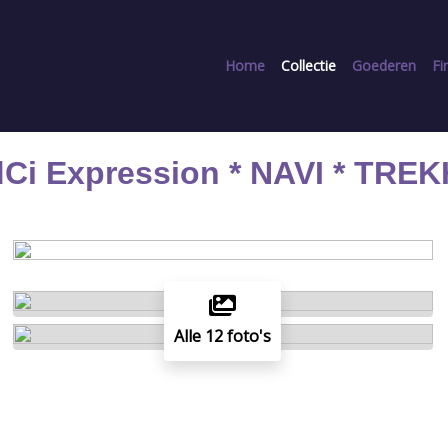
Home
Collectie
Goederen
Fi
 dCi Expression * NAVI * TR
Alle 12 foto's