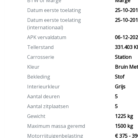
BTW of Marge
Marge
Datum eerste toelating
25-10-20
Datum eerste toelating
25-10-20
(internationaal)
APK vervaldatum
06-12-20
Tellerstand
331.403 
Carrosserie
Station
Kleur
Bruin Meta
Bekleding
Stof
Interieurkleur
Grijs
Aantal deuren
5
Aantal zitplaatsen
5
Gewicht
1225 kg
Maximum massa geremd
1500 kg
Motorrijtuigenbelasting
€ 375 - 39