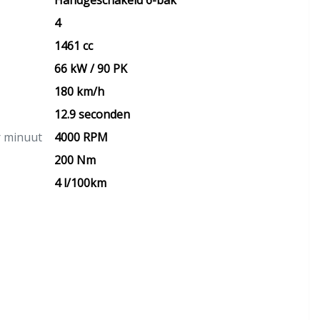
Handgeschakeld 6-bak
4
1461 cc
66 kW / 90 PK
180 km/h
12.9 seconden
r minuut
4000 RPM
200 Nm
4 l/100km