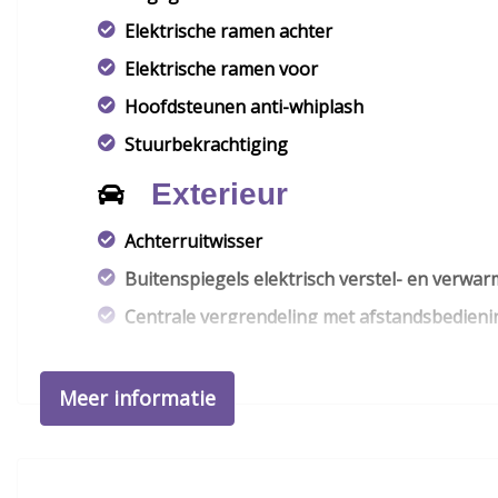
Elektrische ramen achter
Elektrische ramen voor
Hoofdsteunen anti-whiplash
Stuurbekrachtiging
Exterieur
Achterruitwisser
Buitenspiegels elektrisch verstel- en verwa
Centrale vergrendeling met afstandsbedieni
Dakrails
Dimlichten automatisch
Meer informatie
Metaalkleur
Mistlampen voor