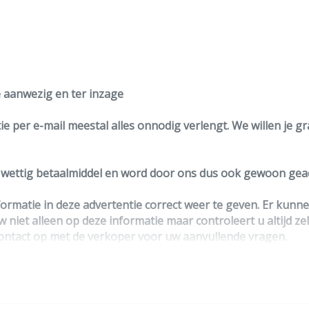
ie aanwezig en ter inzage
e per e-mail meestal alles onnodig verlengt. We willen je g
n wettig betaalmiddel en word door ons dus ook gewoon geac
ormatie in deze advertentie correct weer te geven. Er kun
w niet alleen op deze informatie maar controleert u altijd ze
ntact op met de verkoper voor uw aanvullende vragen.