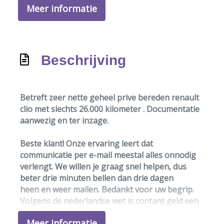
Meer informatie
Achteropkomend verkeer waarschuwing
Anti blokkeer systeem
Anti doorslip regeling
Beschrijving
Apple carplay/android auto
Bestuurdersairbag
Betreft zeer nette geheel prive bereden renault
Bluetooth
clio met slechts 26.000 kilometer . Documentatie
Brake assist system
aanwezig en ter inzage.
Elektronisch stabiliteits programma
Beste klant! Onze ervaring leert dat
Elektronische remkrachtverdeling
communicatie per e-mail meestal alles onnodig
Passagiersairbag
verlengt. We willen je graag snel helpen, dus
beter drie minuten bellen dan drie dagen
Trekhaak ( optioneel is meerprijs )
heen en weer mailen. Bedankt voor uw begrip.
Zij airbag(s) voor
Volgens de nederlandse wet is contant geld een
wettig betaalmiddel en word door ons dus ook
Exterieur
Meer informatie