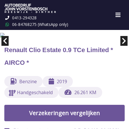
0413-294328
Marge
€ 9.498,-
06-84768275 (WhatsApp only)
Renault Clio Estate 0.9 TCe Limited *
AIRCO *
Benzine
2019
Handgeschakeld
26.261 KM
Verzekeringen vergelijken