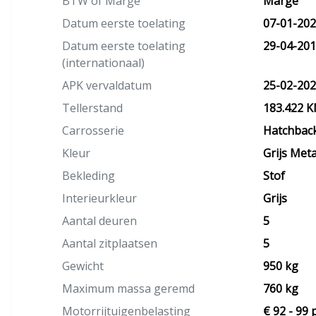
BTW of Marge
Marge
Datum eerste toelating
07-01-20
Datum eerste toelating
29-04-20
(internationaal)
APK vervaldatum
25-02-20
Tellerstand
183.422 
Carrosserie
Hatchbac
Kleur
Grijs Metal
Bekleding
Stof
Interieurkleur
Grijs
Aantal deuren
5
Aantal zitplaatsen
5
Gewicht
950 kg
Maximum massa geremd
760 kg
Motorrijtuigenbelasting
€ 92 - 99 