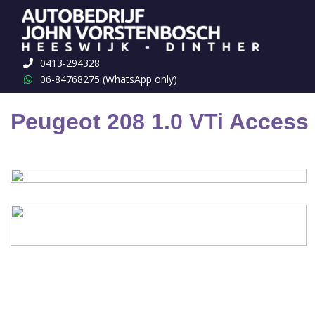
Terug naar overzicht
0413-294328
06-84768275 (WhatsApp only)
Peugeot 208 1.0 VTi Access