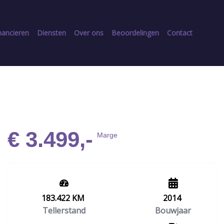
nancieren
Diensten
Over ons
Beoordelingen
Contact
€ 3.499,-
Marge
183.422 KM
2014
Tellerstand
Bouwjaar