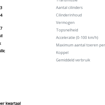
Transmissie
Aantal cilinders
23
Cilinderinhoud
14
Vermogen
27
Topsnelheid
KM
Acceleratie (0-100 km/h)
k
Maximum aantal toeren pe
lic
Koppel
Gemiddeld verbruik
per kwartaal