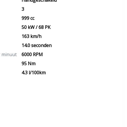
Handgeschakeld
3
999 cc
50 kW / 68 PK
163 km/h
14.0 seconden
r minuut
6000 RPM
95 Nm
4.3 l/100km