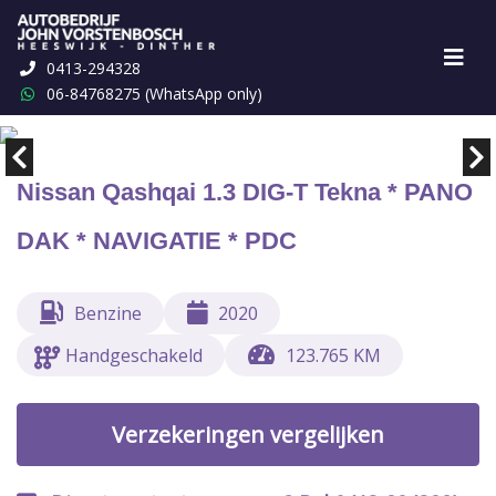
0413-294328
Marge
€ 15.998,-
06-84768275 (WhatsApp only)
Nissan Qashqai 1.3 DIG-T Tekna * PANO
DAK * NAVIGATIE * PDC
Benzine
2020
Handgeschakeld
123.765 KM
Verzekeringen vergelijken