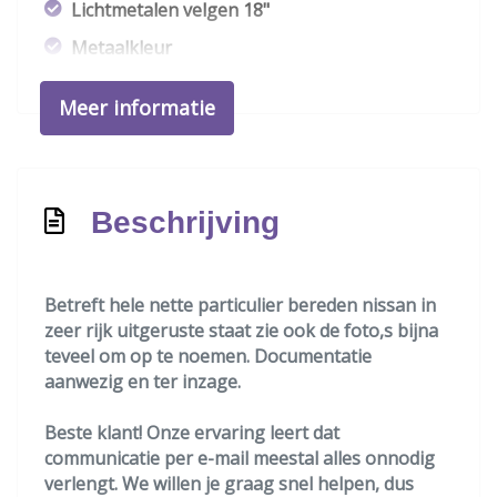
Lichtmetalen velgen 18"
Metaalkleur
Mistlampen voor
Meer informatie
Panoramadak
Park distance control
Overige
Beschrijving
Achteruitrij assistent
Anti blokkeer systeem
Betreft hele nette particulier bereden nissan in
zeer rijk uitgeruste staat zie ook de foto,s bijna
Anti doorslip regeling
teveel om op te noemen. Documentatie
Apple carplay/android auto
aanwezig en ter inzage.
Autonomous emergency braking
Beste klant! Onze ervaring leert dat
Bestuurdersairbag
communicatie per e-mail meestal alles onnodig
verlengt. We willen je graag snel helpen, dus
Bluetooth