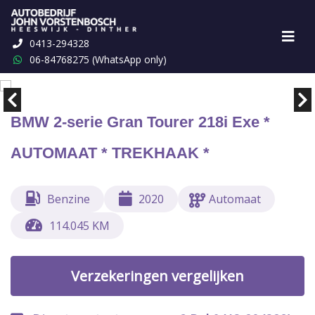
0413-294328
Marge
€ 1,-
06-84768275 (WhatsApp only)
BMW 2-serie Gran Tourer 218i Exe *
AUTOMAAT * TREKHAAK *
Benzine
2020
Automaat
114.045 KM
Verzekeringen vergelijken