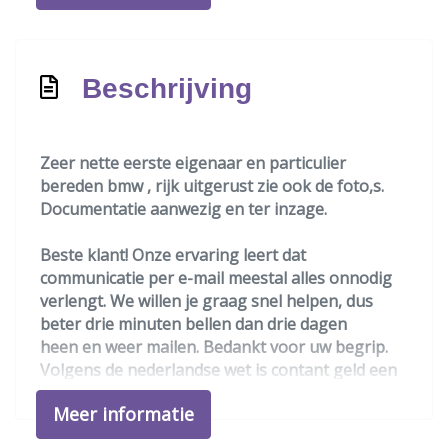
Led mistlampen
Passagiersairbag
Zij airbag(s) voor
Beschrijving
Interieur
Zeer nette eerste eigenaar en particulier
Achterbank in delen neerklapbaar
bereden bmw , rijk uitgerust zie ook de foto,s.
Achterbank verstelbaar
Documentatie aanwezig en ter inzage.
Airco
Beste klant! Onze ervaring leert dat
Armsteun achter
communicatie per e-mail meestal alles onnodig
Armsteun voor
verlengt. We willen je graag snel helpen, dus
beter drie minuten bellen dan drie dagen
Electronic climate control
heen en weer mailen. Bedankt voor uw begrip.
Elektrische ramen achter
Volgens de nederlandse wet is contant geld een
wettig betaalmiddel en word door ons dus ook
Elektrische ramen voor
Meer informatie
gewoon geaccepteerd !
Lederen interieur