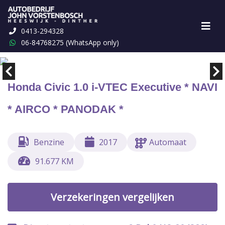
0413-294328
Marge
€ 16.499,-
06-84768275 (WhatsApp only)
Honda Civic 1.0 i-VTEC Executive * NAVI
* AIRCO * PANODAK *
Benzine
2017
Automaat
91.677 KM
Verzekeringen vergelijken