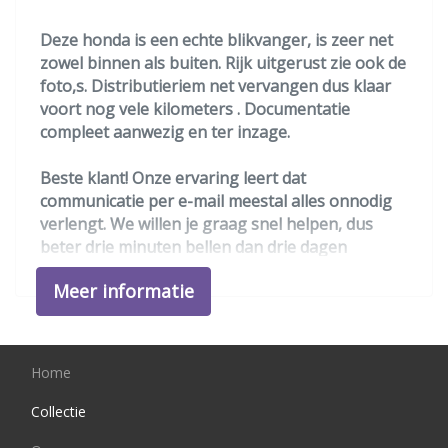
Variabele stuuroverbrenging
Deze honda is een echte blikvanger, is zeer net
Zij airbag(s) voor
zowel binnen als buiten. Rijk uitgerust zie ook de
foto,s. Distributieriem net vervangen dus klaar
Exterieur
voort nog vele kilometers . Documentatie
compleet aanwezig en ter inzage.
Achterruitwisser en sproeier
Adaptief demping systeem
Beste klant! Onze ervaring leert dat
communicatie per e-mail meestal alles onnodig
Buitenspiegels elektrisch inklapbaar
verlengt. We willen je graag snel helpen, dus
Buitenspiegels elektrisch verstel- en
beter drie minuten bellen dan drie dagen
verwarmbaar
heen en weer mailen. Bedankt voor uw begrip.
Meer informatie
Volgens de nederlandse wet is contant geld een
Centrale vergrendeling met
wettig betaalmiddel en word door ons dus ook
afstandsbediening
gewoon geaccepteerd !
Chroom delen exterieur
Home
We hebben ons uiterste best gedaan om alle
Dimlichten automatisch
informatie in deze advertentie correct weer te
Collectie
Extra getint glas achter
geven. Er kunnen echter geen rechten worden