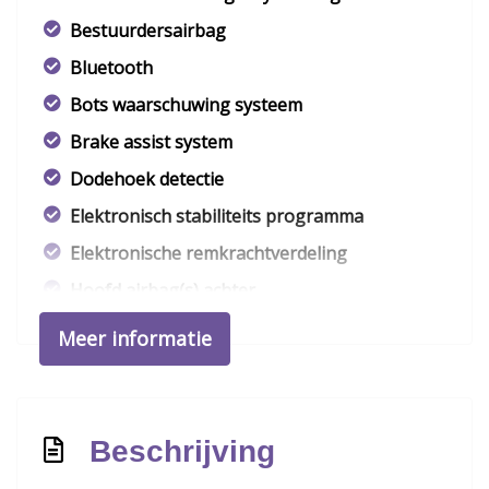
Bestuurdersairbag
Bluetooth
Bots waarschuwing systeem
Brake assist system
Dodehoek detectie
Elektronisch stabiliteits programma
Elektronische remkrachtverdeling
Hoofd airbag(s) achter
Hoofd airbag(s) voor
Meer informatie
Led mistlampen
Passagiersairbag
Rijstrooksensor met correctie
Beschrijving
Schakelpaddles