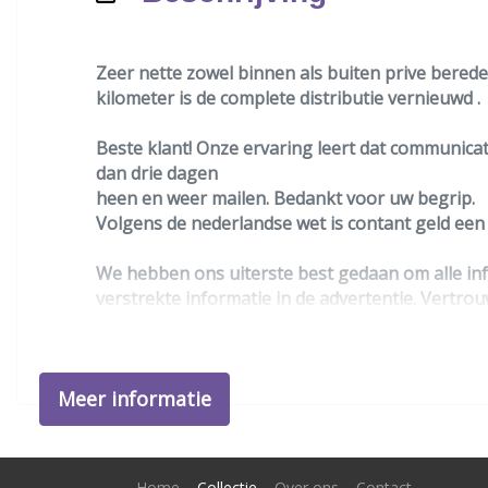
Zeer nette zowel binnen als buiten prive bereden
kilometer is de complete distributie vernieuwd .
Beste klant! Onze ervaring leert dat communicati
dan drie dagen
heen en weer mailen. Bedankt voor uw begrip.
Volgens de nederlandse wet is contant geld ee
We hebben ons uiterste best gedaan om alle inf
verstrekte informatie in de advertentie. Vertrou
beslissing zouden kunnen beïnvloeden. Neem co
Meer informatie
Home
Collectie
Over ons
Contact