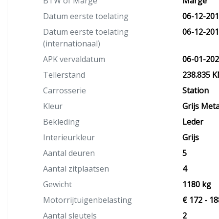
BTW of Marge
Marge
Datum eerste toelating
06-12-20
Datum eerste toelating
06-12-20
(internationaal)
APK vervaldatum
06-01-20
Tellerstand
238.835 
Carrosserie
Station
Kleur
Grijs Metal
Bekleding
Leder
Interieurkleur
Grijs
Aantal deuren
5
Aantal zitplaatsen
4
Gewicht
1180 kg
Motorrijtuigenbelasting
€ 172 - 18
Aantal sleutels
2