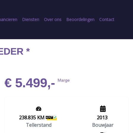
nancieren
Diensten
Over ons
Beoordelingen
Contact
EDER *
€ 5.499,-
Marge
238.835 KM
2013
Tellerstand
Bouwjaar