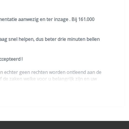
mentatie aanwezig en ter inzage . Bij 161.000
raag snel helpen, dus beter drie minuten bellen
cepteerd !
nen echter geen rechten worden ontleend aan de
lf de zaken welke voor u belangrijk zijn en uw