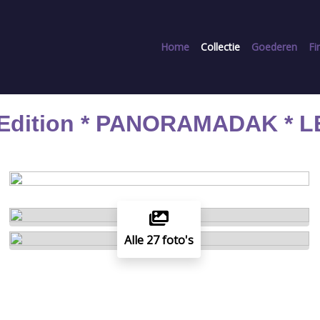
Home
Collectie
Goederen
Fi
 Edition * PANORAMADAK * L
Alle 27 foto's