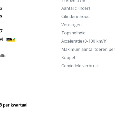
Transmissie
Aantal cilinders
13
Cilinderinhoud
13
Vermogen
27
Topsnelheid
KM
Acceleratie (0-100 km/h)
Maximum aantal toeren pe
lic
Koppel
Gemiddeld verbruik
8 per kwartaal