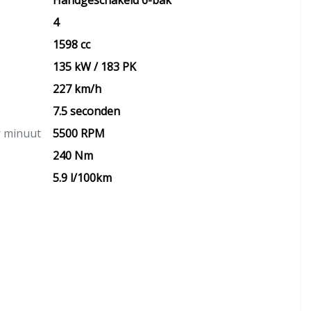
Handgeschakeld 6-bak
4
1598 cc
135 kW / 183 PK
227 km/h
7.5 seconden
r minuut
5500 RPM
240 Nm
5.9 l/100km