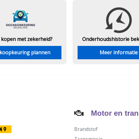
 kopen met zekerheid?
Onderhouds
historie be
koopkeuring plannen
Meer informatie
Motor en tra
Brandstof
49