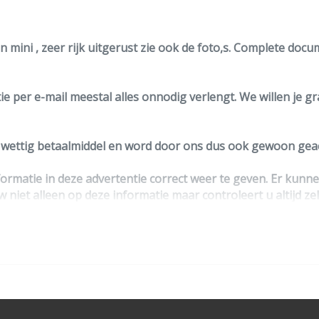
 mini , zeer rijk uitgerust zie ook de foto,s. Complete docu
e per e-mail meestal alles onnodig verlengt. We willen je g
n wettig betaalmiddel en word door ons dus ook gewoon geac
ormatie in deze advertentie correct weer te geven. Er kun
w niet alleen op deze informatie maar controleert u altijd ze
ntact op met de verkoper voor uw aanvullende vragen.