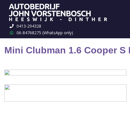
Terug naar overzicht
0413-294328
06-84768275 (WhatsApp only)
Mini Clubman 1.6 Cooper S