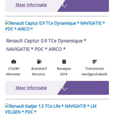
€ 1,-
Meer informatie
Renault Captur 0.9 TCe Dynamique *
NAVIGATIE * PDC * AIRCO *
214.081
Brandstof
Bouwjaar
Transmissie
Kilometer
Benzine
2014
Handgeschakeld
Marge
€ 1,-
Meer informatie