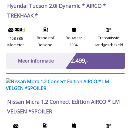
Hyundai Tucson 2.0i Dynamic * AIRCO *
TREKHAAK *
Brandstof
Bouwjaar
Transmissie
158.386
Kilometer
Benzine
2004
Handgeschakeld
Marge
€ 2.499,-
Meer informatie
Nissan Micra 1.2 Connect Edition AIRCO * LM
VELGEN *SPOILER