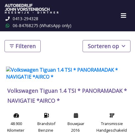
0413-294328
86 resultaten gevonden
06-84768275 (WhatsApp only)
Filteren
Sorteren op
Volkswagen Tiguan 1.4 TSI * PANORAMADAK *
NAVIGATIE *AIRCO *
48.900
Brandstof
Bouwjaar
Transmissie
Kilometer
Benzine
2016
Handgeschakeld