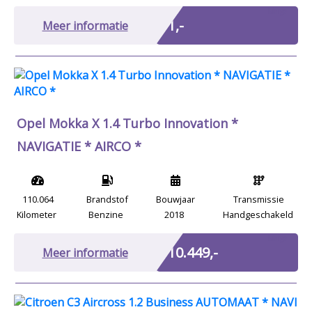
Marge
€ 1,-
Meer informatie
Opel Mokka X 1.4 Turbo Innovation *
NAVIGATIE * AIRCO *
110.064
Brandstof
Bouwjaar
Transmissie
Kilometer
Benzine
2018
Handgeschakeld
Marge
€ 10.449,-
Meer informatie