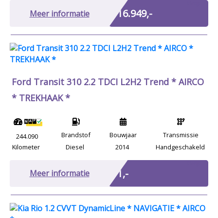
Marge
€ 16.949,-
Meer informatie
Ford Transit 310 2.2 TDCI L2H2 Trend * AIRCO
* TREKHAAK *
Brandstof
Bouwjaar
Transmissie
244.090
Kilometer
Diesel
2014
Handgeschakeld
Marge
€ 1,-
Meer informatie