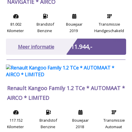
NAVIGATIE * AIRCO
81.002
Brandstof
Bouwjaar
Transmissie
Kilometer
Benzine
2019
Handgeschakeld
Marge
€ 11.944,-
Meer informatie
Renault Kangoo Family 1.2 TCe * AUTOMAAT *
AIRCO * LIMITED
117.152
Brandstof
Bouwjaar
Transmissie
Kilometer
Benzine
2018
Automaat