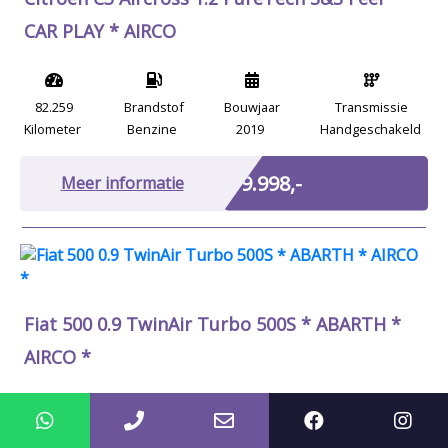
CAR PLAY * AIRCO
82.259
Brandstof
Bouwjaar
Transmissie
Kilometer
Benzine
2019
Handgeschakeld
Marge
€ 9.998,-
Meer informatie
Fiat 500 0.9 TwinAir Turbo 500S * ABARTH *
AIRCO *
99.990
Brandstof
Bouwjaar
Transmissie